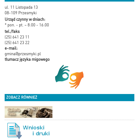
ul. 11 Listopada 13
08-109 Przesmyki
Urząd czynny w dniach:
* pon. - pt. – 8:00 - 16:00
tel./faks
(25) 641 23 11
(25) 641 23 22
e-mail:
gmina@przesmyki.pl
tłumacz języka migowego
ZOBACZ RÓWNIEŻ