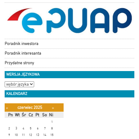
Poradnik inwestora
Poradnik interesanta
Przydatne strony
WERSJA JĘZYKOWA
KALENDARZ
czerwiec 2025
«
»
Pn
Wt
Śr
Cz
Pt
So
Ni
1
2
3
4
5
6
7
8
9
10
11
12
13
14
15