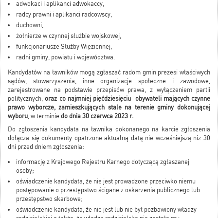
adwokaci i aplikanci adwokaccy,
radcy prawni i aplikanci radcowscy,
duchowni,
żołnierze w czynnej służbie wojskowej,
funkcjonariusze Służby Więziennej,
radni gminy, powiatu i województwa.
Kandydatów na ławników mogą zgłaszać radom gmin prezesi właściwych
sądów, stowarzyszenia, inne organizacje społeczne i zawodowe,
zarejestrowane na podstawie przepisów prawa, z wyłączeniem partii
politycznych,
oraz co najmniej pięćdziesięciu obywateli mających czynne
prawo wyborcze, zamieszkujących stale na terenie gminy dokonującej
wyboru
, w terminie
do dnia 30 czerwca 2023 r.
Do zgłoszenia kandydata na ławnika dokonanego na karcie zgłoszenia
dołącza się dokumenty opatrzone aktualną datą nie wcześniejszą niż 30
dni przed dniem zgłoszenia:
informację z Krajowego Rejestru Karnego dotyczącą zgłaszanej
osoby;
oświadczenie kandydata, że nie jest prowadzone przeciwko niemu
postępowanie o przestępstwo ścigane z oskarżenia publicznego lub
przestępstwo skarbowe;
oświadczenie kandydata, że nie jest lub nie był pozbawiony władzy