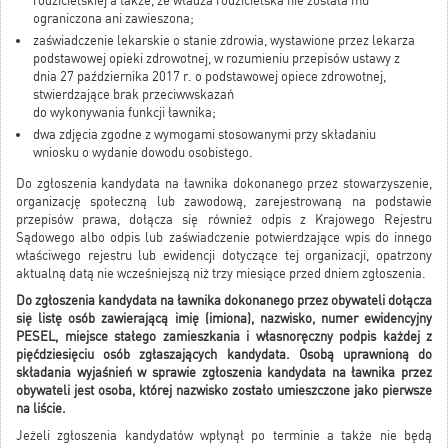
rodzicielskiej a także, że władza rodzicielska nie została mu
ograniczona ani zawieszona;
zaświadczenie lekarskie o stanie zdrowia, wystawione przez lekarza
podstawowej opieki zdrowotnej, w rozumieniu przepisów ustawy z
dnia 27 października 2017 r. o podstawowej opiece zdrowotnej,
stwierdzające brak przeciwwskazań
do wykonywania funkcji ławnika
;
dwa zdjęcia zgodne z wymogami stosowanymi przy składaniu
wniosku o wydanie dowodu osobistego.
Do zgłoszenia kandydata na ławnika dokonanego przez stowarzyszenie,
organizację społeczną lub zawodową, zarejestrowaną na podstawie
przepisów prawa, dołącza się również odpis z Krajowego Rejestru
Sądowego albo odpis lub zaświadczenie potwierdzające wpis do innego
właściwego rejestru lub ewidencji dotyczące tej organizacji, opatrzony
aktualną datą nie wcześniejszą niż trzy miesiące przed dniem zgłoszenia.
Do zgłoszenia kandydata na ławnika dokonanego przez obywateli dołącza
się listę osób zawierającą imię (imiona), nazwisko, numer ewidencyjny
PESEL, miejsce stałego zamieszkania i własnoręczny podpis każdej z
pięćdziesięciu osób zgłaszających kandydata. Osobą uprawnioną do
składania wyjaśnień w sprawie zgłoszenia kandydata na ławnika przez
obywateli jest osoba, której nazwisko zostało umieszczone jako pierwsze
na liście.
Jeżeli zgłoszenia kandydatów wpłynął po terminie a także nie będą