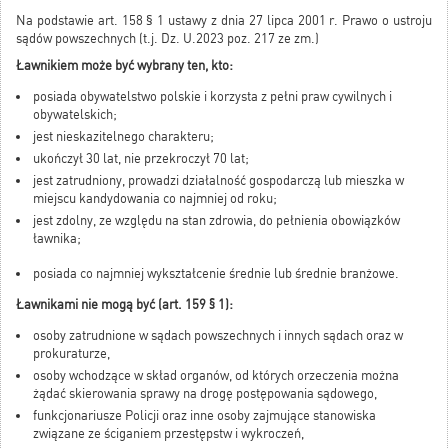
Na podstawie art. 158 § 1 ustawy z dnia 27 lipca 2001 r. Prawo o ustroju
sądów powszechnych (t.j. Dz. U.2023 poz. 217 ze zm.)
Ławnikiem może być wybrany ten, kto:
posiada obywatelstwo polskie i korzysta z pełni praw cywilnych i
obywatelskich;
jest nieskazitelnego charakteru;
ukończył 30 lat, nie przekroczył 70 lat;
jest zatrudniony, prowadzi działalność gospodarczą lub mieszka w
miejscu kandydowania co najmniej od roku;
jest zdolny, ze względu na stan zdrowia, do pełnienia obowiązków
ławnika;
posiada co najmniej wykształcenie średnie lub średnie branżowe.
Ławnikami nie mogą być (art. 159 § 1):
osoby zatrudnione w sądach powszechnych i innych sądach oraz w
prokuraturze,
osoby wchodzące w skład organów, od których orzeczenia można
żądać skierowania sprawy na drogę postępowania sądowego,
funkcjonariusze Policji oraz inne osoby zajmujące stanowiska
związane ze ściganiem przestępstw i wykroczeń,