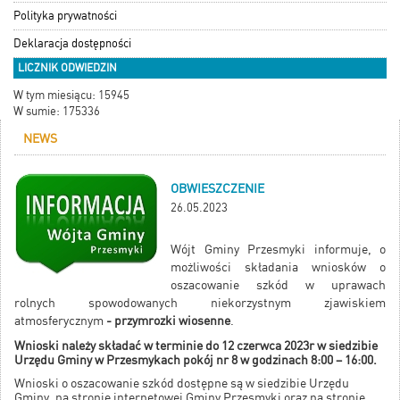
Polityka prywatności
Deklaracja dostępności
LICZNIK ODWIEDZIN
W tym miesiącu: 15945
W sumie: 175336
NEWS
OBWIESZCZENIE
26.05.2023
Wójt Gminy Przesmyki informuje, o
możliwości składania wniosków o
oszacowanie szkód w uprawach
rolnych spowodowanych niekorzystnym zjawiskiem
atmosferycznym
- przymrozki wiosenne
.
Wnioski należy składać w terminie do 12 czerwca 2023r w siedzibie
Urzędu Gminy w Przesmykach pokój nr 8 w godzinach 8:00 – 16:00.
Wnioski o oszacowanie szkód dostępne są w siedzibie Urzędu
Gminy, na stronie internetowej Gminy Przesmyki oraz na stronie