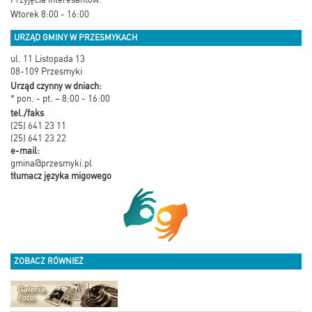
Wtorek 8:00 - 16:00
URZĄD GMINY W PRZESMYKACH
ul. 11 Listopada 13
08-109 Przesmyki
Urząd czynny w dniach:
* pon. - pt. – 8:00 - 16:00
tel./faks
(25) 641 23 11
(25) 641 23 22
e-mail:
gmina@przesmyki.pl
tłumacz języka migowego
ZOBACZ RÓWNIEŻ