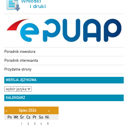
Poradnik inwestora
Poradnik interesanta
Przydatne strony
WERSJA JĘZYKOWA
KALENDARZ
lipiec 2026
«
»
Pn
Wt
Śr
Cz
Pt
So
Ni
1
2
3
4
5