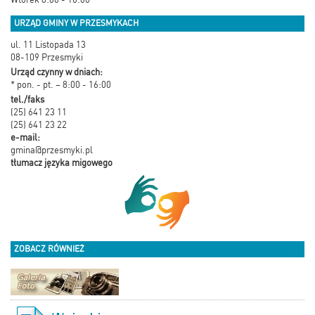
URZĄD GMINY W PRZESMYKACH
ul. 11 Listopada 13
08-109 Przesmyki
Urząd czynny w dniach:
* pon. - pt. – 8:00 - 16:00
tel./faks
(25) 641 23 11
(25) 641 23 22
e-mail:
gmina@przesmyki.pl
tłumacz języka migowego
ZOBACZ RÓWNIEŻ