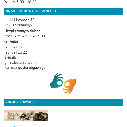
Wtorek 8:00 - 16:00
URZĄD GMINY W PRZESMYKACH
ul. 11 Listopada 13
08-109 Przesmyki
Urząd czynny w dniach:
* pon. - pt. – 8:00 - 16:00
tel./faks
(25) 641 23 11
(25) 641 23 22
e-mail:
gmina@przesmyki.pl
tłumacz języka migowego
ZOBACZ RÓWNIEŻ