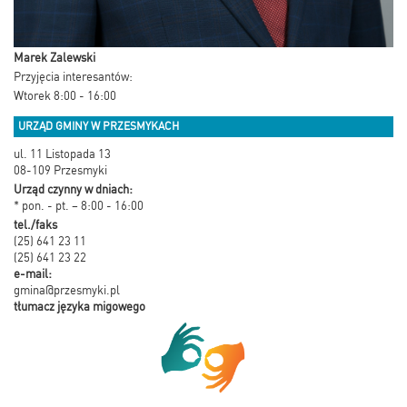
Marek Zalewski
Przyjęcia interesantów:
Wtorek 8:00 - 16:00
URZĄD GMINY W PRZESMYKACH
ul. 11 Listopada 13
08-109 Przesmyki
Urząd czynny w dniach:
* pon. - pt. – 8:00 - 16:00
tel./faks
(25) 641 23 11
(25) 641 23 22
e-mail:
gmina@przesmyki.pl
tłumacz języka migowego