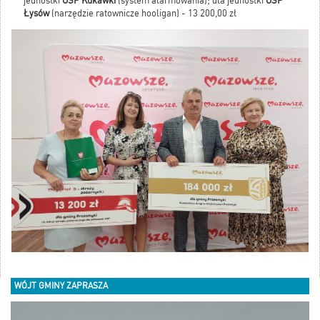
jednostki
OSP Kukawki
(system alarmowania); dla jednostki
OSP
Łysów
(narzędzie ratownicze hooligan) - 13 200,00 zł
WÓJT GMINY ZAPRASZA