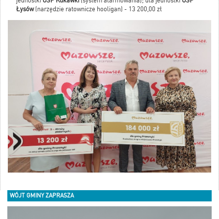
jednostki
OSP Kukawki
(system alarmowania); dla jednostki
OSP
Łysów
(narzędzie ratownicze hooligan) - 13 200,00 zł
WÓJT GMINY ZAPRASZA