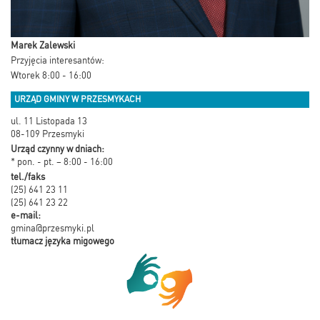
Marek Zalewski
Przyjęcia interesantów:
Wtorek 8:00 - 16:00
URZĄD GMINY W PRZESMYKACH
ul. 11 Listopada 13
08-109 Przesmyki
Urząd czynny w dniach:
* pon. - pt. – 8:00 - 16:00
tel./faks
(25) 641 23 11
(25) 641 23 22
e-mail:
gmina@przesmyki.pl
tłumacz języka migowego