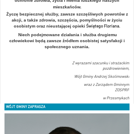
ochronie zdrowia, życia i mienia ludzkiego naszych
mieszkańców.
Życzę bezpiecznej służby, zawsze szczęśliwych powrotów z
akcji, a także zdrowia, szczęścia, pomyślności w życiu
osobistym oraz nieustającej opieki
Świętego Floriana.
Niech podejmowane działania i służba drugiemu
człowiekowi będą zawsze źródłem osobistej satysfakcji i
społecznego uznania.
Z wyrazami szacunku i strażackim
pozdrowieniem,
Wójt Gminy Andrzej Skolimowski
wraz z Zarządem Gminnym
ZOSPRP
w Przesmykach
WÓJT GMINY ZAPRASZA