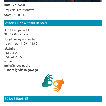
Marek Zalewski
Przyjęcia interesantów:
Wtorek 8:00 - 16:00
URZĄD GMINY W PRZESMYKACH
ul. 11 Listopada 13
08-109 Przesmyki
Urząd czynny w dniach:
* pon. - pt. – 8:00 - 16:00
tel./faks
(25) 641 23 11
(25) 641 23 22
e-mail:
gmina@przesmyki.pl
tłumacz języka migowego
ZOBACZ RÓWNIEŻ