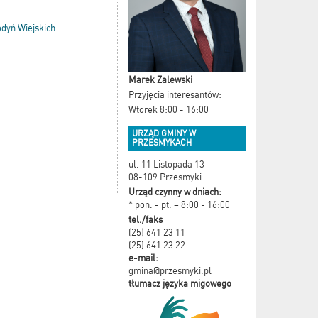
dyń Wiejskich
Marek Zalewski
Przyjęcia interesantów:
Wtorek 8:00 - 16:00
URZĄD GMINY W
PRZESMYKACH
ul. 11 Listopada 13
08-109 Przesmyki
Urząd czynny w dniach:
* pon. - pt. – 8:00 - 16:00
tel./faks
(25) 641 23 11
(25) 641 23 22
e-mail:
gmina@przesmyki.pl
tłumacz języka migowego