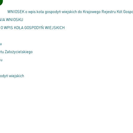
WNIOSEK o wpis koła gospodyń wiejskich do Krajowego Rejestru Kół Gospo
NIA WNIOSKU
 O WPIS KOŁA GOSPODYŃ WIEJSKICH
tu
tu Założycielskiego
du
odyń wiejskich