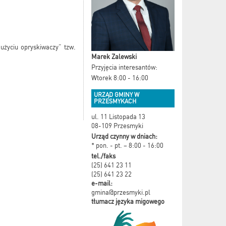
użyciu opryskiwaczy” tzw.
Marek Zalewski
Przyjęcia interesantów:
Wtorek 8:00 - 16:00
URZĄD GMINY W
PRZESMYKACH
ul. 11 Listopada 13
08-109 Przesmyki
Urząd czynny w dniach:
* pon. - pt. – 8:00 - 16:00
tel./faks
(25) 641 23 11
(25) 641 23 22
e-mail:
gmina@przesmyki.pl
tłumacz języka migowego