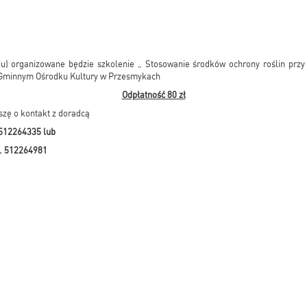
u) organizowane będzie szkolenie „ Stosowanie środków ochrony roślin przy 
innym Ośrodku Kultury w Przesmykach
Odpłatność 80 zł
zę o kontakt z doradcą
512264335 lub
l. 512264981