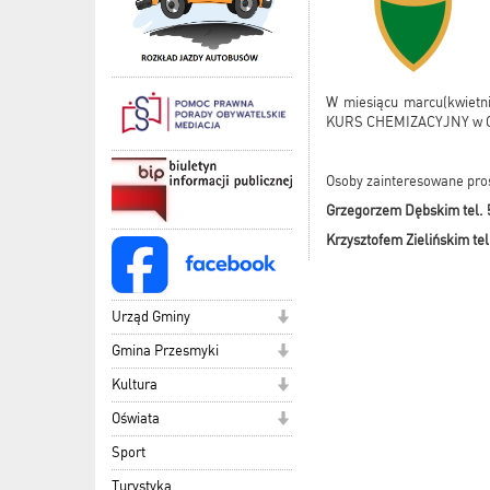
W miesiącu marcu(kwietni
KURS CHEMIZACYJNY w Gm
Osoby zainteresowane pros
Grzegorzem Dębskim tel. 
Krzysztofem Zielińskim te
Urząd Gminy
Gmina Przesmyki
Kultura
Oświata
Sport
Turystyka