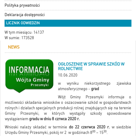
Polityka prywatności
Deklaracja dostępności
LICZNIK ODWIEDZIN
W tym miesiącu: 14137
W sumie: 173528
NEWS
OGŁOSZENIE W SPRAWIE SZKÓD W
ROLNICTWIE
10.06.2020
w wyniku niekorzystnego zjawiska
atmosferycznego -
grad
Wójt Gminy Przesmyki informuje o
możliwości składania wniosków o oszacowanie szkód w gospodarstwach
rolnych i działach specjalnych produkcji rolnej znajdujących się na terenie
Gminy Przesmyki, w których wystąpiły szkody spowodowane
wystąpieniem
gradu w dniu 8 czrwca 2020 r.
Wnioski należy składać w terminie
do 22 czerwca 2020 r.
w siedzibie
00
30
Urzędu Gminy Przesmyki, pokój nr 2 w godzinach 8
– 15
.