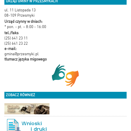
URZĄD GMINY W PRZESMYKACH
ul. 11 Listopada 13
08-109 Przesmyki
Urząd czynny w dniach:
* pon. - pt. – 8:00 - 16:00
tel./faks
(25) 641 23 11
(25) 641 23 22
e-mail:
gmina@przesmyki.pl
tłumacz języka migowego
ZOBACZ RÓWNIEŻ