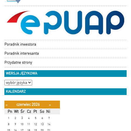
Poradnik inwestora
Poradnik interesanta
Przydatne strony
WERSJA JĘZYKOWA
KALENDARZ
czerwiec 2026
«
»
Pn
Wt
Śr
Cz
Pt
So
Ni
1
2
3
4
5
6
7
8
9
10
11
12
13
14
15
16
17
18
19
20
21