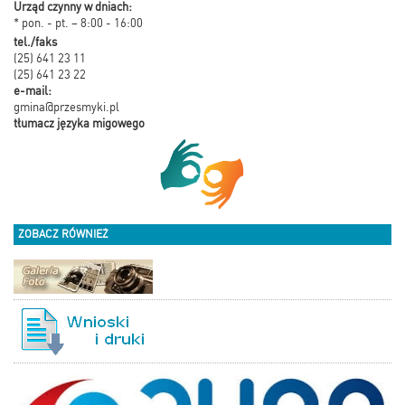
Urząd czynny w dniach:
* pon. - pt. – 8:00 - 16:00
tel./faks
(25) 641 23 11
(25) 641 23 22
e-mail:
gmina@przesmyki.pl
tłumacz języka migowego
ZOBACZ RÓWNIEŻ