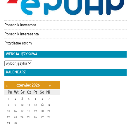
Poradnik inwestora
Poradnik interesanta
Przydatne strony
WERSJA JĘZYKOWA
KALENDARZ
czerwiec 2026
«
»
Pn
Wt
Śr
Cz
Pt
So
Ni
1
2
3
4
5
6
7
8
9
10
11
12
13
14
15
16
17
18
19
20
21
22
23
24
25
26
27
28
29
30