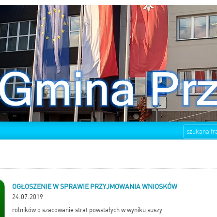
OGŁOSZENIE W SPRAWIE PRZYJMOWANIA WNIOSKÓW
24.07.2019
rolników o szacowanie strat powstałych w wyniku suszy