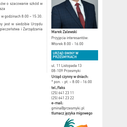
sków o szacowanie szkód w
sza
2 w godzinach 8:00 – 15:30.
y jest w siedzibie Urzędu
pieczeństwa i Zarządzania
Marek Zalewski
Przyjęcia interesantów:
Wtorek 8:00 - 16:00
URZĄD GMINY W
PRZESMYKACH
ul. 11 Listopada 13
08-109 Przesmyki
Urząd czynny w dniach:
* pon. - pt. – 8:00 - 16:00
tel./faks
(25) 641 23 11
(25) 641 23 22
e-mail:
gmina@przesmyki.pl
tłumacz języka migowego