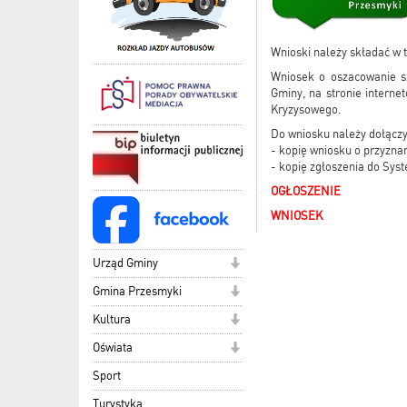
Wnioski należy składać w t
Wniosek o oszacowanie sz
Gminy, na stronie intern
Kryzysowego.
Do wniosku należy dołączy
- kopię wniosku o przyzna
- kopię zgłoszenia do Syste
OGŁOSZENIE
WNIOSEK
Urząd Gminy
Gmina Przesmyki
Kultura
Oświata
Sport
Turystyka