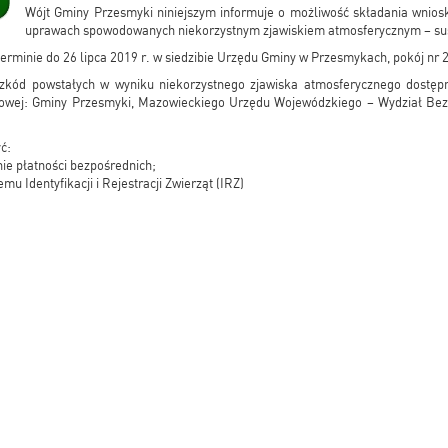
Wójt Gminy Przesmyki niniejszym informuje o możliwość składania wnio
uprawach spowodowanych niekorzystnym zjawiskiem atmosferycznym – su
erminie do 26 lipca 2019 r. w siedzibie Urzędu Gminy w Przesmykach, pokój nr 
kód powstałych w wyniku niekorzystnego zjawiska atmosferycznego dostępn
etowej: Gminy Przesmyki, Mazowieckiego Urzędu Wojewódzkiego – Wydział Bez
ć:
nie płatności bezpośrednich;
mu Identyfikacji i Rejestracji Zwierząt (IRZ)