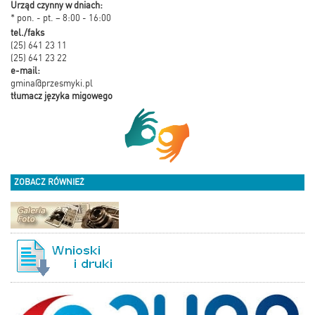
Urząd czynny w dniach:
* pon. - pt. – 8:00 - 16:00
tel./faks
(25) 641 23 11
(25) 641 23 22
e-mail:
gmina@przesmyki.pl
tłumacz języka migowego
ZOBACZ RÓWNIEŻ