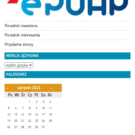
Poradnik inwestora
Poradnik interesanta
Przydatne strony
WERSJA JĘZYKOWA
KALENDARZ
sierpień 2024
«
»
Pn
Wt
Śr
Cz
Pt
So
Ni
1
2
3
4
5
6
7
8
9
10
11
12
13
14
15
16
17
18
19
20
21
22
23
24
25
26
27
28
29
30
31