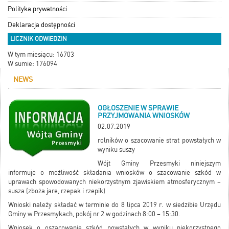
Polityka prywatności
Deklaracja dostępności
LICZNIK ODWIEDZIN
W tym miesiącu: 16703
W sumie: 176094
NEWS
OGŁOSZENIE W SPRAWIE
PRZYJMOWANIA WNIOSKÓW
02.07.2019
rolników o szacowanie strat powstałych w
wyniku suszy
Wójt Gminy Przesmyki niniejszym
informuje o możliwość składania wniosków o szacowanie szkód w
uprawach spowodowanych niekorzystnym zjawiskiem atmosferycznym –
susza (zboża jare, rzepak i rzepik)
Wnioski należy składać w terminie do 8 lipca 2019 r. w siedzibie Urzędu
Gminy w Przesmykach, pokój nr 2 w godzinach 8:00 – 15:30.
Wniosek o oszacowanie szkód powstałych w wyniku niekorzystnego