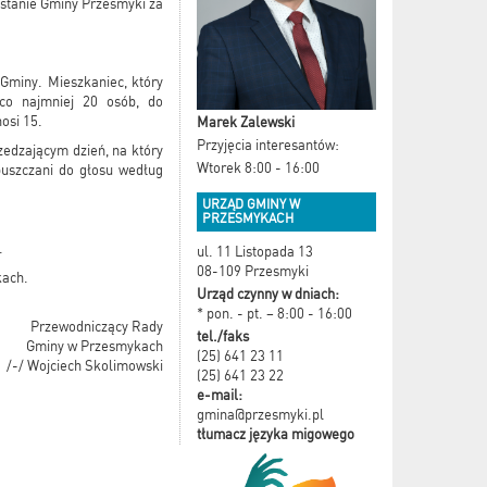
stanie Gminy Przesmyki za
Gminy. Mieszkaniec, który
 co najmniej 20 osób, do
osi 15.
Marek Zalewski
Przyjęcia interesantów:
zedzającym dzień, na który
Wtorek 8:00 - 16:00
puszczani do głosu według
URZĄD GMINY W
PRZESMYKACH
.
ul. 11 Listopada 13
08-109 Przesmyki
kach.
Urząd czynny w dniach:
* pon. - pt. – 8:00 - 16:00
Przewodniczący Rady
tel./faks
Gminy w Przesmykach
(25) 641 23 11
/-/ Wojciech Skolimowski
(25) 641 23 22
e-mail:
gmina@przesmyki.pl
tłumacz języka migowego