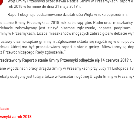
Wójt Gminy Przesmyki przedstawia Radzie Gminy w Przesmykach Raport o 
rok 2018 w terminie do dnia 31 maja 2019 r.
Raport obejmuje podsumowanie działalności Wójta w roku poprzednim.
 stanie Gminy Przesmyki za 2018 rok zabierają głos Radni oraz mieszkańcy 
debacie zobowiązany jest złożyć pisemne zgłoszenie, poparte podpisami
iny w Przesmykach. Liczba mieszkańców mogących zabrać głos w debacie wyn
aa ustawy o samorządzie gminnym „Zgłoszenie składa się najpóźniej w dniu popr
odczas której ma być przedstawiany raport o stanie gminy. Mieszkańcy są do
ez Przewodniczącego Rady zgłoszenia.”
przedstawiony Raport o stanie Gminy Przesmyki odbędzie się 14 czerwca 2019 r.
ane w godzinach pracy Urzędu Gminy w Przesmykach przy ulicy 11 Listopada 13
ebaty dostępny jest tutaj a także w Kancelarii ogólnej Urzędu Gminy w Przesmy
ebacie
esmyki za rok 2018