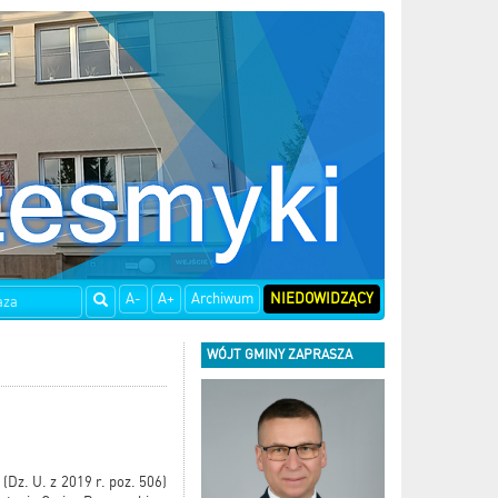
A-
A+
Archiwum
NIEDOWIDZĄCY
WÓJT GMINY ZAPRASZA
(Dz. U. z 2019 r. poz. 506)