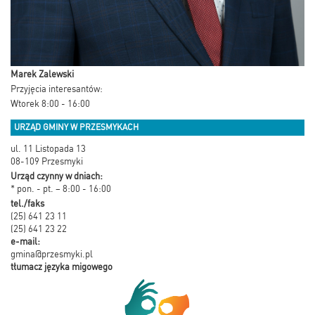
Marek Zalewski
Przyjęcia interesantów:
Wtorek 8:00 - 16:00
URZĄD GMINY W PRZESMYKACH
ul. 11 Listopada 13
08-109 Przesmyki
Urząd czynny w dniach:
* pon. - pt. – 8:00 - 16:00
tel./faks
(25) 641 23 11
(25) 641 23 22
e-mail:
gmina@przesmyki.pl
tłumacz języka migowego