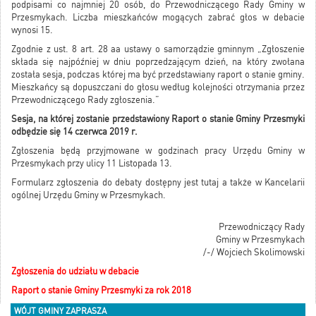
podpisami co najmniej 20 osób, do Przewodniczącego Rady Gminy w
Przesmykach. Liczba mieszkańców mogących zabrać głos w debacie
wynosi 15.
Zgodnie z ust. 8 art. 28 aa ustawy o samorządzie gminnym „Zgłoszenie
składa się najpóźniej w dniu poprzedzającym dzień, na który zwołana
została sesja, podczas której ma być przedstawiany raport o stanie gminy.
Mieszkańcy są dopuszczani do głosu według kolejności otrzymania przez
Przewodniczącego Rady zgłoszenia.”
Sesja, na której zostanie przedstawiony Raport o stanie Gminy Przesmyki
odbędzie się 14 czerwca 2019 r.
Zgłoszenia będą przyjmowane w godzinach pracy Urzędu Gminy w
Przesmykach przy ulicy 11 Listopada 13.
Formularz zgłoszenia do debaty dostępny jest tutaj a także w Kancelarii
ogólnej Urzędu Gminy w Przesmykach.
Przewodniczący Rady
Gminy w Przesmykach
/-/ Wojciech Skolimowski
Zgłoszenia do udziału w debacie
Raport o stanie Gminy Przesmyki za rok 2018
WÓJT GMINY ZAPRASZA