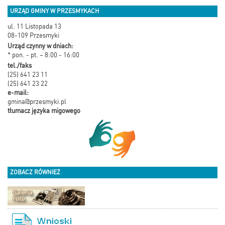
URZĄD GMINY W PRZESMYKACH
ul. 11 Listopada 13
08-109 Przesmyki
Urząd czynny w dniach:
* pon. - pt. – 8:00 - 16:00
tel./faks
(25) 641 23 11
(25) 641 23 22
e-mail:
gmina@przesmyki.pl
tłumacz języka migowego
ZOBACZ RÓWNIEŻ