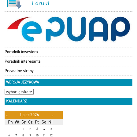
Poradnik inwestora
Poradnik interesanta
Przydatne strony
WERSJA JĘZYKOWA
KALENDARZ
lipiec 2026
«
»
Pn
Wt
Śr
Cz
Pt
So
Ni
1
2
3
4
5
6
7
8
9
10
11
12