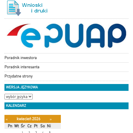
Poradnik inwestora
Poradnik interesanta
Przydatne strony
WERSJA JĘZYKOWA
KALENDARZ
kwiecień 2026
«
»
Pn
Wt
Śr
Cz
Pt
So
Ni
1
2
3
4
5