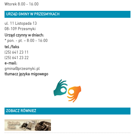
Wtorek 8:00 - 16:00
URZĄD GMINY W PRZESMYKACH
ul. 11 Listopada 13
08-109 Przesmyki
Urząd czynny w dniach:
* pon. - pt. – 8:00 - 16:00
tel./faks
(25) 641 23 11
(25) 641 23 22
e-mail:
gmina@przesmyki.pl
tłumacz języka migowego
ZOBACZ RÓWNIEŻ