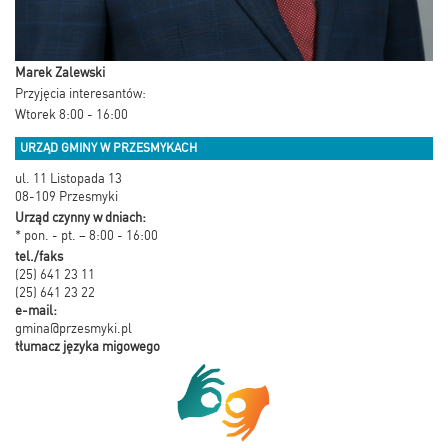
Marek Zalewski
Przyjęcia interesantów:
Wtorek 8:00 - 16:00
URZĄD GMINY W PRZESMYKACH
ul. 11 Listopada 13
08-109 Przesmyki
Urząd czynny w dniach:
* pon. - pt. – 8:00 - 16:00
tel./faks
(25) 641 23 11
(25) 641 23 22
e-mail:
gmina@przesmyki.pl
tłumacz języka migowego