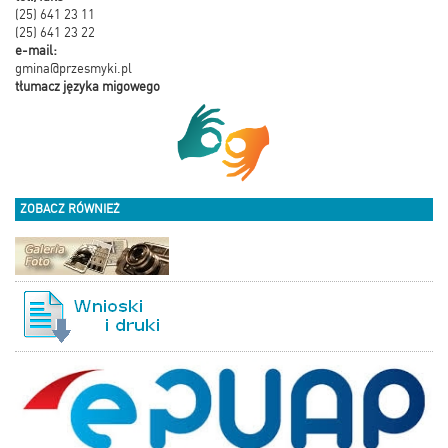
(25) 641 23 11
(25) 641 23 22
e-mail:
gmina@przesmyki.pl
tłumacz języka migowego
ZOBACZ RÓWNIEŻ