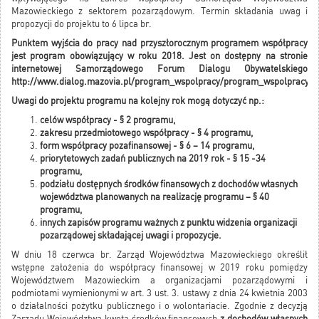
Mazowieckiego z sektorem pozarządowym. Termin składania uwag i
propozycji do projektu to 6 lipca br.
Punktem wyjścia do pracy nad przyszłorocznym programem współpracy
jest program obowiązujący w roku 2018. Jest on dostępny na stronie
internetowej Samorządowego Forum Dialogu Obywatelskiego
http://www.dialog.mazovia.pl/program_wspolpracy/program_wspolpracy_
Uwagi do projektu programu na kolejny rok mogą dotyczyć np.:
celów współpracy - § 2 programu,
zakresu przedmiotowego współpracy - § 4 programu,
form współpracy pozafinansowej - § 6 – 14 programu,
priorytetowych zadań publicznych na 2019 rok - § 15 -34
programu,
podziału dostępnych środków finansowych z dochodów własnych
województwa planowanych na realizację programu – § 40
programu,
innych zapisów programu ważnych z punktu widzenia organizacji
pozarządowej składającej uwagi i propozycje.
W dniu 18 czerwca br. Zarząd Województwa Mazowieckiego określił
wstępne założenia do współpracy finansowej w 2019 roku pomiędzy
Województwem Mazowieckim a organizacjami pozarządowymi i
podmiotami wymienionymi w art. 3 ust. 3. ustawy z dnia 24 kwietnia 2003
o działalności pożytku publicznego i o wolontariacie. Zgodnie z decyzją
Zarządu Województwa kwota środków finansowych
z dochodów własnych