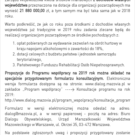
województwa
przeznaczona na dotacje dla organizacji pozarządowych ma
wynieść
21 880 000,00
zł, a tym samym ma być taka sama jak w 2018
roku.
Warto podkreślić, że jak co roku poza środkami z dochodów własnych
województwa już tradycyjnie w 2019 roku zadania zlecane będą do
realizacji organizacjom pozarządowym ze środków pochodzących z:
opłat pobieranych za wydawanie zezwoleń na obrót hurtowy w
kraju napojami alkoholowymi o zawartości do 18%,
dotacji celowych z budżetu państwa i jednostek samorządu
terytorialnego,
Państwowego Funduszu Rehabilitacji Osób Niepełnosprawnych.
Propozycje do Programu współpracy na 2019 rok można składać na
specjalnie przygotowanym formularzu konsultacyjnym.
Elektroniczna
wersja formularza dostępna są na stronie:
www.dialog.mazovia.pl
w
zakładce „Program współpracy” ---> Konsultacje programu na rok
2019:
http://www.dialog.mazovia.pl/program_wspolpracy/konsultacje_programu
Formularz w wersji elektronicznej można odesłać na adres:
dialog@mazovia.pl
, a w wersji papierowej - pocztą na adres: Biuro
Dialogu Obywatelskiego, Urząd Marszałkowski Województwa
Mazowieckiego w Warszawie, ul. Okrzei 35, 03-472 Warszawa.
Na podstawie zgłoszonych uwag i propozycji przygotowany zostanie