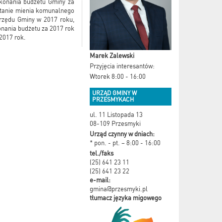
ykonania budżetu Gminy za
 stanie mienia komunalnego
Urzędu Gminy w 2017 roku,
nania budżetu za 2017 rok
2017 rok.
Marek Zalewski
Przyjęcia interesantów:
Wtorek 8:00 - 16:00
URZĄD GMINY W
PRZESMYKACH
ul. 11 Listopada 13
08-109 Przesmyki
Urząd czynny w dniach:
* pon. - pt. – 8:00 - 16:00
tel./faks
(25) 641 23 11
(25) 641 23 22
e-mail:
gmina@przesmyki.pl
tłumacz języka migowego