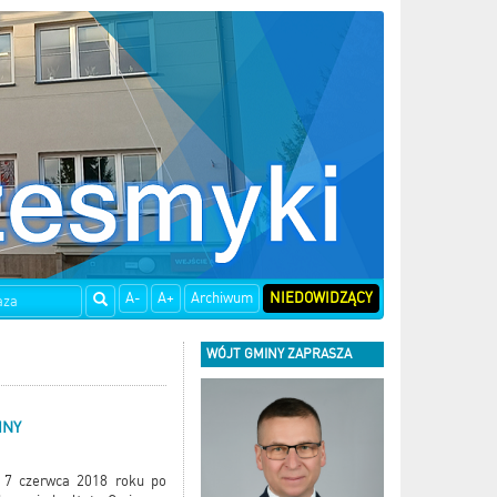
A-
A+
Archiwum
NIEDOWIDZĄCY
WÓJT GMINY ZAPRASZA
INY
u 7 czerwca 2018 roku po