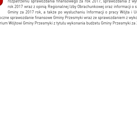
rozpatrzeniu sprawozdania finansowego za rok 2017, sprawozdania z w
rok 2017 wraz z opinią Regionalnej Izby Obrachunkowej oraz informacji o
Gminy za 2017 rok, a także po wysłuchaniu Informacji o pracy Wójta i 
roczne sprawozdanie finansowe Gminy Przesmyki wraz ze sprawozdaniem z wyko
orium Wójtowi Gminy Przesmyki z tytułu wykonania budżetu Gminy Przesmyki za 