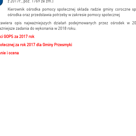
z 2017r., poz. 1769 ze zm.)
Kierownik ośrodka pomocy społecznej składa radzie gminy coroczne sp
ośrodka oraz przedstawia potrzeby w zakresie pomocy społecznej
zawiera opis najważniejszych działań podejmowanych przez ośrodek w 2
ażniejsze zadania do wykonania w 2018 roku.
ci GOPS za 2017 rok
łecznej za rok 2017 dla Gminy Przesmyki
ie i ocena