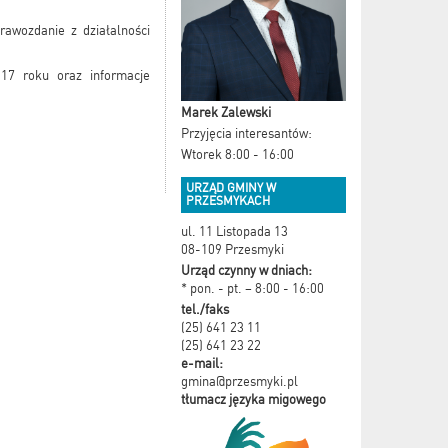
rawozdanie z działalności
017 roku oraz informacje
Marek Zalewski
Przyjęcia interesantów:
Wtorek 8:00 - 16:00
URZĄD GMINY W
PRZESMYKACH
ul. 11 Listopada 13
08-109 Przesmyki
Urząd czynny w dniach:
* pon. - pt. – 8:00 - 16:00
tel./faks
(25) 641 23 11
(25) 641 23 22
e-mail:
gmina@przesmyki.pl
tłumacz języka migowego