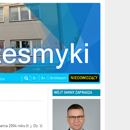
A-
A+
Archiwum
NIEDOWIDZĄCY
WÓJT GMINY ZAPRASZA
rca 2004 roku (t. j. Dz. U.