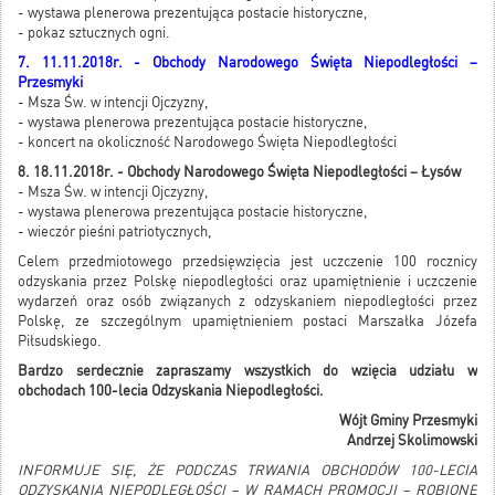
- wystawa plenerowa prezentująca postacie historyczne,
- pokaz sztucznych ogni.
7. 11.11.2018r. - Obchody Narodowego Święta Niepodległości –
Przesmyki
- Msza Św. w intencji Ojczyzny,
- wystawa plenerowa prezentująca postacie historyczne,
- koncert na okoliczność Narodowego Święta Niepodległości
8. 18.11.2018r. - Obchody Narodowego Święta Niepodległości – Łysów
- Msza Św. w intencji Ojczyzny,
- wystawa plenerowa prezentująca postacie historyczne,
- wieczór pieśni patriotycznych,
Celem przedmiotowego przedsięwzięcia jest uczczenie 100 rocznicy
odzyskania przez Polskę niepodległości oraz upamiętnienie i uczczenie
wydarzeń oraz osób związanych z odzyskaniem niepodległości przez
Polskę, ze szczególnym upamiętnieniem postaci Marszałka Józefa
Piłsudskiego.
Bardzo serdecznie zapraszamy wszystkich do wzięcia udziału w
obchodach 100-lecia Odzyskania Niepodległości.
Wójt Gminy Przesmyki
Andrzej Skolimowski
INFORMUJE SIĘ, ŻE PODCZAS TRWANIA OBCHODÓW 100-LECIA
ODZYSKANIA NIEPODLEGŁOŚCI – W RAMACH PROMOCJI – ROBIONE