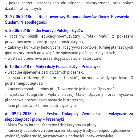
- pokaz sprzętu strażackiego aktualnego i historycznego, oraz pokaz
działań ratowniczych.
3. 27.05.2018r. – Rajd rowerowy Samorządowców Gminy Przesmyki –
Śladami Niepodległości
4. 30.05.2018r. - Oni tworzyli Polskę - Łysów
- rodzinny piknik edukacyjno–muzyczny „Polak Mały” z pokazem
przygotowanym przez grupę rekonstrukcyjną,
- zabawy i konkursy historyczne, rozgrywki sportowe, turniej planszowych
gier historycznych oraz wspólne śpiewanie pieśni patriotycznych,
- wystawa plenerowa prezentująca postacie historyczne,
5. 10.06.2018 r.- Mały i duży Polsce służy – Przesmyki
- wspólne śpiewanie patriotycznych piosenek,
- konkurs rodzinny „Kocham cię Polsko”, rodzinne zawody sportowe „O
puchar niepodległości”
- koncert zespołu Limbos pt. „Tu wszędzie jest nasza Ojczyzna”,
- wystawa fotografii „Piękno naszej Małej Ojczyzny” oraz wystawa
plenerowa prezentująca postacie historyczne,
- kino plenerowe z filmem patriotycznym.
6. 09.09.2018 r. - Festyn Dokopiny Ziemniaka – wdzięczni za
niepodległość i plony – Przesmyki
- Msza Św. w intencji Ojczyzny i dziękczynna za plony,
- koncerty zespołów z repertuarem sławiący tradycje niepodległościowe –
wolność, solidarność, poszanowanie godności i praw człowieka,