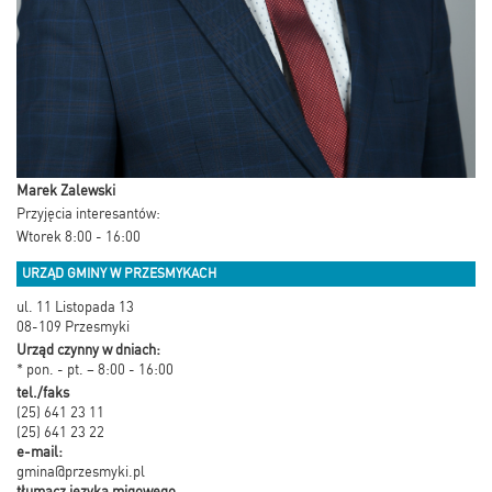
Marek Zalewski
Przyjęcia interesantów:
Wtorek 8:00 - 16:00
URZĄD GMINY W PRZESMYKACH
ul. 11 Listopada 13
08-109 Przesmyki
Urząd czynny w dniach:
* pon. - pt. – 8:00 - 16:00
tel./faks
(25) 641 23 11
(25) 641 23 22
e-mail:
gmina@przesmyki.pl
tłumacz języka migowego