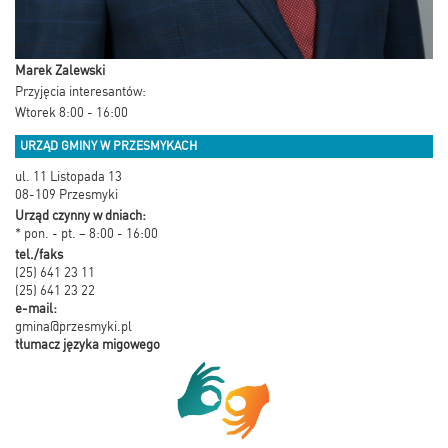
Marek Zalewski
Przyjęcia interesantów:
Wtorek 8:00 - 16:00
URZĄD GMINY W PRZESMYKACH
ul. 11 Listopada 13
08-109 Przesmyki
Urząd czynny w dniach:
* pon. - pt. – 8:00 - 16:00
tel./faks
(25) 641 23 11
(25) 641 23 22
e-mail:
gmina@przesmyki.pl
tłumacz języka migowego