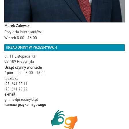
Marek Zalewski
Przyjęcia interesantów:
Wtorek 8:00 - 16:00
URZĄD GMINY W PRZESMYKACH
ul. 11 Listopada 13
08-109 Przesmyki
Urząd czynny w dniach:
* pon. - pt. – 8:00 - 16:00
tel./faks
(25) 641 23 11
(25) 641 23 22
e-mail:
gmina@przesmyki.pl
tłumacz języka migowego