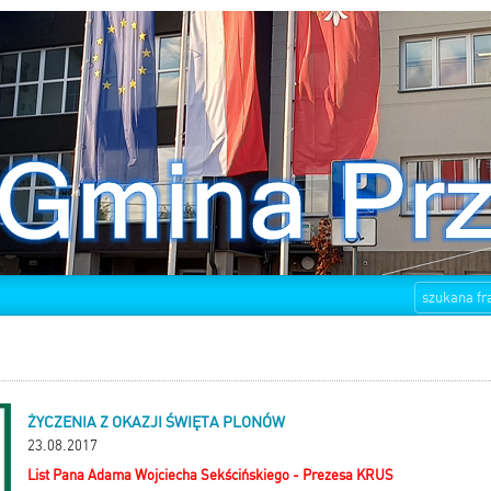
ŻYCZENIA Z OKAZJI ŚWIĘTA PLONÓW
23.08.2017
List Pana Adama Wojciecha Sekścińskiego - Prezesa KRUS