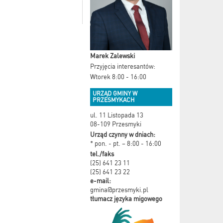
Marek Zalewski
Przyjęcia interesantów:
Wtorek 8:00 - 16:00
URZĄD GMINY W
PRZESMYKACH
ul. 11 Listopada 13
08-109 Przesmyki
Urząd czynny w dniach:
* pon. - pt. – 8:00 - 16:00
tel./faks
(25) 641 23 11
(25) 641 23 22
e-mail:
gmina@przesmyki.pl
tłumacz języka migowego