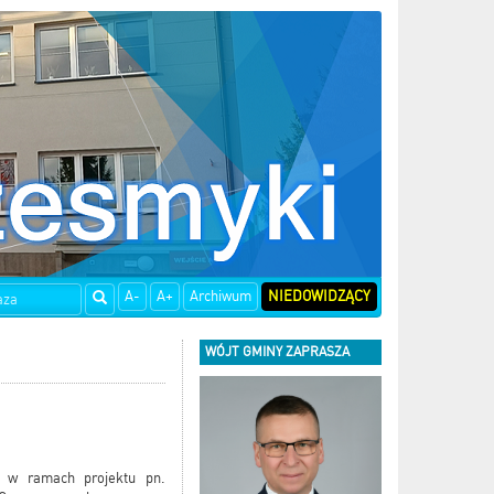
A-
A+
Archiwum
NIEDOWIDZĄCY
WÓJT GMINY ZAPRASZA
i w ramach projektu pn.