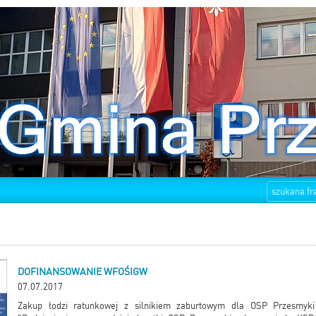
DOFINANSOWANIE WFOŚIGW
07.07.2017
Zakup łodzi ratunkowej z silnikiem zaburtowym dla OSP Przesmyk