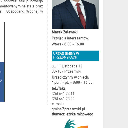
SRG poprzez zakup nowego
montowanym na stałe oraz
ka i Gospodarki Wodnej w
Marek Zalewski
Przyjęcia interesantów:
Wtorek 8:00 - 16:00
URZĄD GMINY W
PRZESMYKACH
ul. 11 Listopada 13
08-109 Przesmyki
Urząd czynny w dniach:
* pon. - pt. – 8:00 - 16:00
tel./faks
(25) 641 23 11
(25) 641 23 22
e-mail:
gmina@przesmyki.pl
tłumacz języka migowego