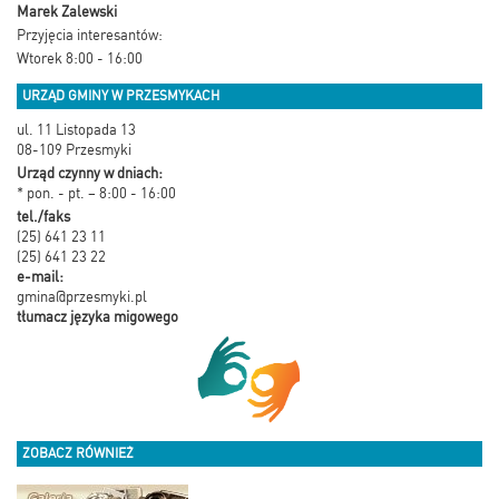
Marek Zalewski
Przyjęcia interesantów:
Wtorek 8:00 - 16:00
URZĄD GMINY W PRZESMYKACH
ul. 11 Listopada 13
08-109 Przesmyki
Urząd czynny w dniach:
* pon. - pt. – 8:00 - 16:00
tel./faks
(25) 641 23 11
(25) 641 23 22
e-mail:
gmina@przesmyki.pl
tłumacz języka migowego
ZOBACZ RÓWNIEŻ