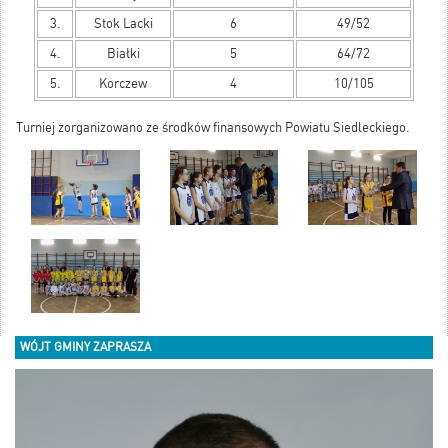
3.
Stok Lacki
6
49/52
4.
Białki
5
64/72
5.
Korczew
4
10/105
Turniej zorganizowano ze środków finansowych Powiatu Siedleckiego.
WÓJT GMINY ZAPRASZA