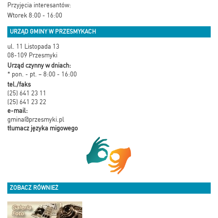
Przyjęcia interesantów:
Wtorek 8:00 - 16:00
URZĄD GMINY W PRZESMYKACH
ul. 11 Listopada 13
08-109 Przesmyki
Urząd czynny w dniach:
* pon. - pt. – 8:00 - 16:00
tel./faks
(25) 641 23 11
(25) 641 23 22
e-mail:
gmina@przesmyki.pl
tłumacz języka migowego
ZOBACZ RÓWNIEŻ