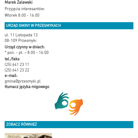
Marek Zalewski
Przyjęcia interesantów:
Wtorek 8:00 - 16:00
URZĄD GMINY W PRZESMYKACH
ul. 11 Listopada 13
08-109 Przesmyki
Urząd czynny w dniach:
* pon. - pt. – 8:00 - 16:00
tel./faks
(25) 641 23 11
(25) 641 23 22
e-mail:
gmina@przesmyki.pl
tłumacz języka migowego
ZOBACZ RÓWNIEŻ