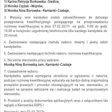
1) Karina Patrycja Borkowska -Siedlce,
2) Monika Czyżak –Wojnów,
3) Monika Nina Borowska -Kamianki-Czabaje.
3. Wszyscy w/w kandydaci zostali zakwalifikowani do dalszego
postępowania kwalifikacyjnego polegającego na przeprowadzeniu
rozmowy kwalifikacyjnej w dniu 27.02.2017r. od godz. 9:00 do godz.
10:00 w kolejności uzgodnionej telefonicznie (dla każdego kandydata ok.
20 minut).
4. Zastosowano następujące metody naboru: otwarty i jawny nabór
kandydatów.
5. Zastosowano następujące techniki naboru: rozmowa kwalifikacyjna.
6. Na wolne stanowisko pracy wybrano:
Monikę Ninę Borowską zam. Kamianki-Czabaje
7. Uzasadnienie wyboru:
Kandydatka spełnia wymagania określone w ogłoszeniu o naborze,
podczas rozmowy kwalifikacyjnej wykazała się bardzo dobrą znajomością
przepisów prawnych i procedur obowiązujących na ww. stanowisku, co
pozwoli na sprawne wdrożenie się i realizację zadań na proponowanym
stanowisku.
8. Protokół z analizy dokumentów aplikacyjnych wraz z załącznikami (do
wglądu u Kierownika GOPS )
Przesmyki, dnia 02.03.2017r.