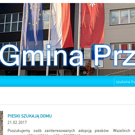
PIESKI SZUKAJĄ DOMU
21.02.2017
Poszukujemy osób zainteresowanych adopcją piesków. Wszelkich i