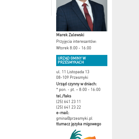
Marek Zalewski
Przyjęcia interesantów:
Wtorek 8:00 - 16:00
URZĄD GMINY W
PRZESMYKACH
ul. 11 Listopada 13
08-109 Przesmyki
Urząd czynny w dniach:
* pon. - pt. – 8:00 - 16:00
tel./faks
(25) 641 23 11
(25) 641 23 22
e-mail:
gmina@przesmyki.pl
tłumacz języka migowego