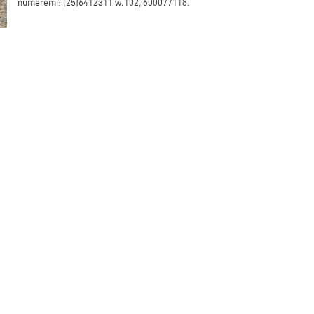
numeremi: (25)6412311 w.102, 600077118.