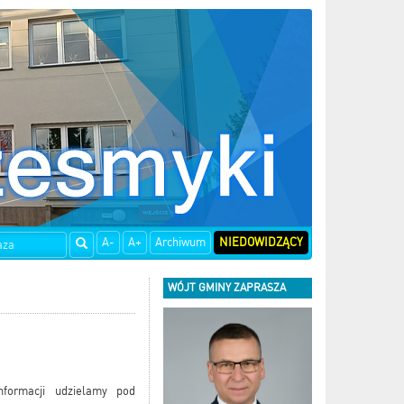
A-
A+
Archiwum
NIEDOWIDZĄCY
WÓJT GMINY ZAPRASZA
nformacji udzielamy pod