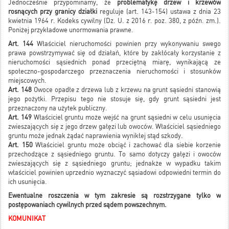
Jednocześnie przypominamy, że
problematykę drzew i krzewów
rosnących przy granicy działki
reguluje (art. 143-154) ustawa z dnia 23
kwietnia 1964 r. Kodeks cywilny (Dz. U. z 2016 r. poz. 380, z późn. zm.).
Poniżej przykładowe unormowania prawne.
Art. 144
Właściciel nieruchomości powinien przy wykonywaniu swego
prawa powstrzymywać się od działań, które by zakłócały korzystanie z
nieruchomości sąsiednich ponad przeciętną miarę, wynikającą ze
społeczno-gospodarczego przeznaczenia nieruchomości i stosunków
miejscowych.
Art. 148
Owoce opadłe z drzewa lub z krzewu na grunt sąsiedni stanowią
jego pożytki. Przepisu tego nie stosuje się, gdy grunt sąsiedni jest
przeznaczony na użytek publiczny.
Art. 149
Właściciel gruntu może wejść na grunt sąsiedni w celu usunięcia
zwieszających się z jego drzew gałęzi lub owoców. Właściciel sąsiedniego
gruntu może jednak żądać naprawienia wynikłej stąd szkody.
Art. 150
Właściciel gruntu może obciąć i zachować dla siebie korzenie
przechodzące z sąsiedniego gruntu. To samo dotyczy gałęzi i owoców
zwieszających się z sąsiedniego gruntu; jednakże w wypadku takim
właściciel powinien uprzednio wyznaczyć sąsiadowi odpowiedni termin do
ich usunięcia.
Ewentualne roszczenia w tym zakresie są rozstrzygane tylko w
postępowaniach cywilnych przed sądem powszechnym.
KOMUNIKAT