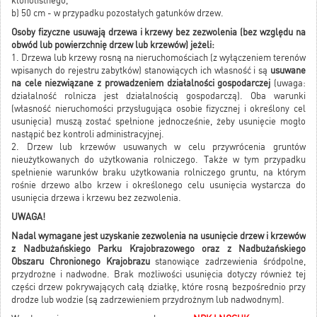
klonolistnego,
b) 50 cm - w przypadku pozostałych gatunków drzew.
Osoby fizyczne usuwają drzewa i krzewy bez zezwolenia (bez względu na
obwód lub powierzchnię drzew lub krzewów) jeżeli:
1. Drzewa lub krzewy rosną na nieruchomościach (z wyłączeniem terenów
wpisanych do rejestru zabytków) stanowiących ich własność i są
usuwane
na cele niezwiązane z prowadzeniem działalności gospodarczej
(uwaga:
działalność rolnicza jest działalnością gospodarczą). Oba warunki
(własność nieruchomości przysługująca osobie fizycznej i określony cel
usunięcia) muszą zostać spełnione jednocześnie, żeby usunięcie mogło
nastąpić bez kontroli administracyjnej.
2. Drzew lub krzewów usuwanych w celu przywrócenia gruntów
nieużytkowanych do użytkowania rolniczego. Także w tym przypadku
spełnienie warunków braku użytkowania rolniczego gruntu, na którym
rośnie drzewo albo krzew i określonego celu usunięcia wystarcza do
usunięcia drzewa i krzewu bez zezwolenia.
UWAGA!
Nadal wymagane jest uzyskanie zezwolenia na usunięcie drzew i krzewów
z Nadbużańskiego Parku Krajobrazowego oraz z Nadbużańskiego
Obszaru Chronionego Krajobrazu
stanowiące zadrzewienia śródpolne,
przydrożne i nadwodne. Brak możliwości usunięcia dotyczy również tej
części drzew pokrywających całą działkę, które rosną bezpośrednio przy
drodze lub wodzie (są zadrzewieniem przydrożnym lub nadwodnym).