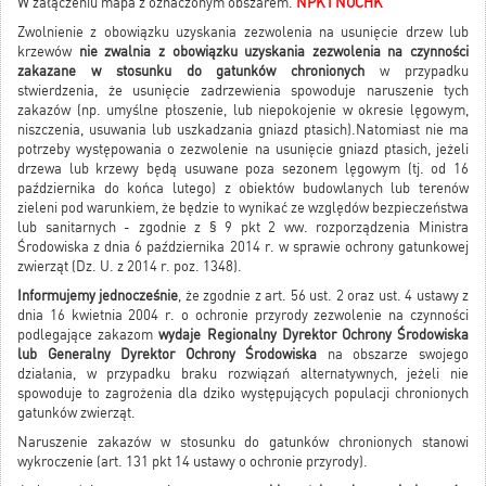
W załączeniu mapa z oznaczonym obszarem.
NPK I NOCHK
Zwolnienie z obowiązku uzyskania zezwolenia na usunięcie drzew lub
krzewów
nie zwalnia z obowiązku uzyskania zezwolenia na czynności
zakazane w stosunku do gatunków chronionych
w przypadku
stwierdzenia, że usunięcie zadrzewienia spowoduje naruszenie tych
zakazów (np. umyślne płoszenie, lub niepokojenie w okresie lęgowym,
niszczenia, usuwania lub uszkadzania gniazd ptasich).Natomiast nie ma
potrzeby występowania o zezwolenie na usunięcie gniazd ptasich, jeżeli
drzewa lub krzewy będą usuwane poza sezonem lęgowym (tj. od 16
października do końca lutego) z obiektów budowlanych lub terenów
zieleni pod warunkiem, że będzie to wynikać ze względów bezpieczeństwa
lub sanitarnych - zgodnie z § 9 pkt 2 ww. rozporządzenia Ministra
Środowiska z dnia 6 października 2014 r. w sprawie ochrony gatunkowej
zwierząt (Dz. U. z 2014 r. poz. 1348).
Informujemy jednocześnie
, że zgodnie z art. 56 ust. 2 oraz ust. 4 ustawy z
dnia 16 kwietnia 2004 r. o ochronie przyrody zezwolenie na czynności
podlegające zakazom
wydaje Regionalny Dyrektor Ochrony Środowiska
lub Generalny Dyrektor Ochrony Środowiska
na obszarze swojego
działania, w przypadku braku rozwiązań alternatywnych, jeżeli nie
spowoduje to zagrożenia dla dziko występujących populacji chronionych
gatunków zwierząt.
Naruszenie zakazów w stosunku do gatunków chronionych stanowi
wykroczenie (art. 131 pkt 14 ustawy o ochronie przyrody).