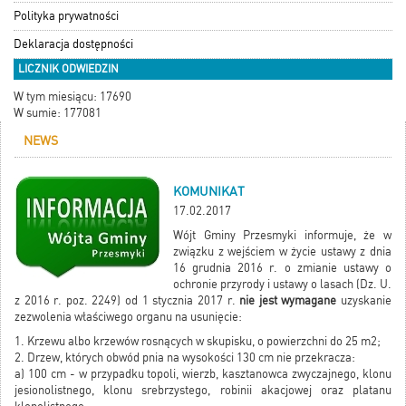
Polityka prywatności
Deklaracja dostępności
LICZNIK ODWIEDZIN
W tym miesiącu: 17690
W sumie: 177081
NEWS
KOMUNIKAT
17.02.2017
Wójt Gminy Przesmyki informuje, że w
związku z wejściem w życie ustawy z dnia
16 grudnia 2016 r. o zmianie ustawy o
ochronie przyrody i ustawy o lasach (Dz. U.
z 2016 r. poz. 2249) od 1 stycznia 2017 r.
nie jest wymagane
uzyskanie
zezwolenia właściwego organu na usunięcie:
1. Krzewu albo krzewów rosnących w skupisku, o powierzchni do 25 m2;
2. Drzew, których obwód pnia na wysokości 130 cm nie przekracza:
a) 100 cm - w przypadku topoli, wierzb, kasztanowca zwyczajnego, klonu
jesionolistnego, klonu srebrzystego, robinii akacjowej oraz platanu