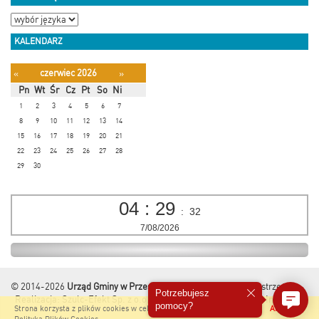
KALENDARZ
czerwiec 2026
«
»
Pn
Wt
Śr
Cz
Pt
So
Ni
1
2
3
4
5
6
7
8
9
10
11
12
13
14
15
16
17
18
19
20
21
22
23
24
25
26
27
28
29
30
04
:
29
:
32
7/08/2026
© 2014-2026
Urząd Gminy w Przesmykach
Wszelkie Prawa Zastrzeżone.
Potrzebujesz
Realizacja:
Szulc-Efekt Sp. z o.o. & www.gmina.pl
&
Marcom Interactive
pomocy?
Strona korzysta z plików cookies w celu realizacji usług i zgodnie z
Akceptuję