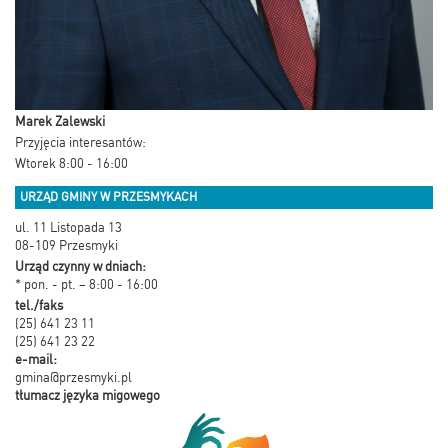
Marek Zalewski
Przyjęcia interesantów:
Wtorek 8:00 - 16:00
URZĄD GMINY W PRZESMYKACH
ul. 11 Listopada 13
08-109 Przesmyki
Urząd czynny w dniach:
* pon. - pt. – 8:00 - 16:00
tel./faks
(25) 641 23 11
(25) 641 23 22
e-mail:
gmina@przesmyki.pl
tłumacz języka migowego