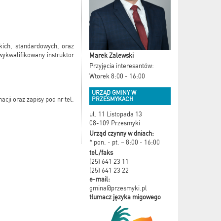
ch, standardowych, oraz
wykwalifikowany instruktor
Marek Zalewski
Przyjęcia interesantów:
Wtorek 8:00 - 16:00
URZĄD GMINY W
PRZESMYKACH
cji oraz zapisy pod nr tel.
ul. 11 Listopada 13
08-109 Przesmyki
Urząd czynny w dniach:
* pon. - pt. – 8:00 - 16:00
tel./faks
(25) 641 23 11
(25) 641 23 22
e-mail:
gmina@przesmyki.pl
tłumacz języka migowego