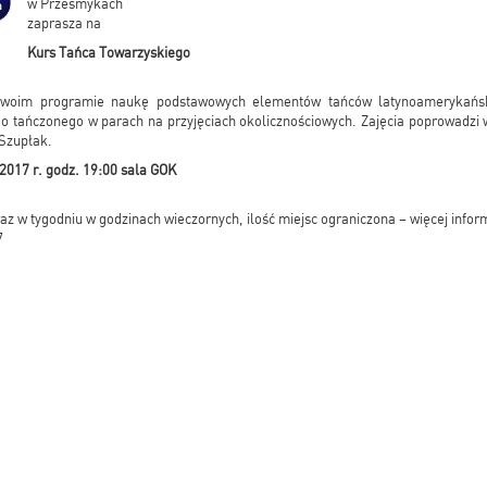
w Przesmykach
zaprasza na
Kurs Tańca Towarzyskiego
swoim programie naukę podstawowych elementów tańców latynoamerykański
 tańczonego w parach na przyjęciach okolicznościowych. Zajęcia poprowadzi 
 Szupłak.
2017 r. godz. 19:00 sala GOK
az w tygodniu w godzinach wieczornych, ilość miejsc ograniczona – więcej informa
7