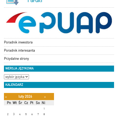
Poradnik inwestora
Poradnik interesanta
Przydatne strony
WERSJA JĘZYKOWA
KALENDARZ
luty 2026
«
»
Pn
Wt
Śr
Cz
Pt
So
Ni
1
2
3
4
5
6
7
8