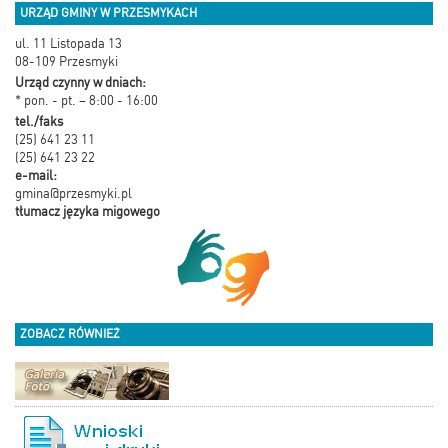
URZĄD GMINY W PRZESMYKACH
ul. 11 Listopada 13
08-109 Przesmyki
Urząd czynny w dniach:
* pon. - pt. – 8:00 - 16:00
tel./faks
(25) 641 23 11
(25) 641 23 22
e-mail:
gmina@przesmyki.pl
tłumacz języka migowego
ZOBACZ RÓWNIEŻ