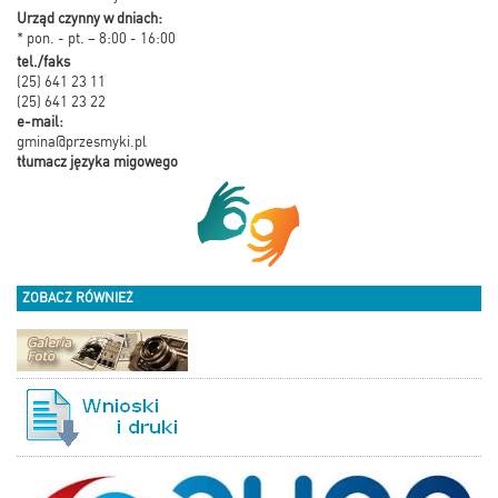
Urząd czynny w dniach:
* pon. - pt. – 8:00 - 16:00
tel./faks
(25) 641 23 11
(25) 641 23 22
e-mail:
gmina@przesmyki.pl
tłumacz języka migowego
ZOBACZ RÓWNIEŻ