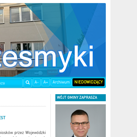
A-
A+
Archiwum
NIEDOWIDZĄCY
WÓJT GMINY ZAPRASZA
EST
niosków przez Wojewódzki