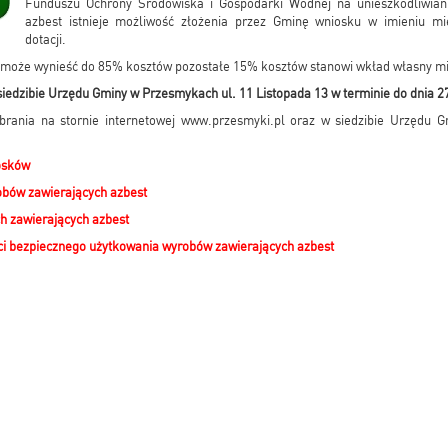
Funduszu Ochrony Środowiska i Gospodarki Wodnej na unieszkodliwian
azbest istnieje możliwość złożenia przez Gminę wniosku w imieniu m
dotacji.
może wynieść do 85% kosztów pozostałe 15% kosztów stanowi wkład własny m
iedzibie Urzędu Gminy w Przesmykach ul. 11 Listopada 13 w terminie do dnia 27
rania na stornie internetowej www.przesmyki.pl oraz w siedzibie Urzędu Gm
osków
bów zawierających azbest
 zawierających azbest
ci bezpiecznego użytkowania wyrobów zawierających azbest