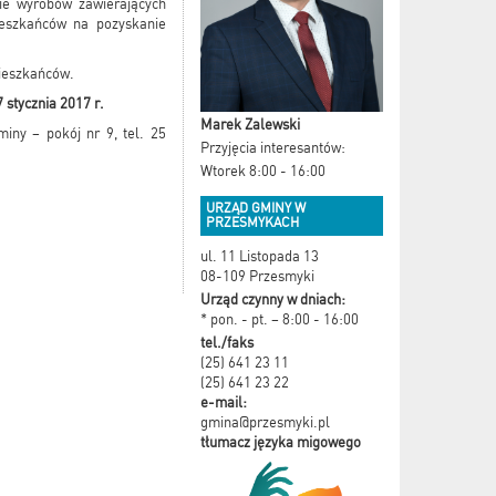
ie wyrobów zawierających
ieszkańców na pozyskanie
ieszkańców.
 stycznia 2017 r.
Marek Zalewski
iny – pokój nr 9, tel. 25
Przyjęcia interesantów:
Wtorek 8:00 - 16:00
URZĄD GMINY W
PRZESMYKACH
ul. 11 Listopada 13
08-109 Przesmyki
Urząd czynny w dniach:
* pon. - pt. – 8:00 - 16:00
tel./faks
(25) 641 23 11
(25) 641 23 22
e-mail:
gmina@przesmyki.pl
tłumacz języka migowego