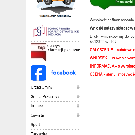
Wysokość dofinansowania 
Wnioski należy składać w s
Druki wniosków są do pob
6412322 w. 109.
OGŁOSZENIE - nabór wni
WNIOSEK - usuwanie wyro
INFORMACJA - o wyrobach
OCENA - stanu i możliwoś
Urząd Gminy
Gmina Przesmyki
Kultura
Oświata
Sport
Turystyka