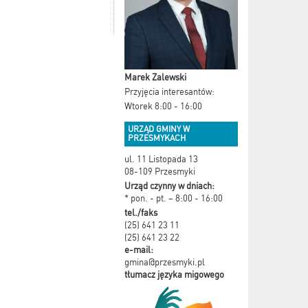
Marek Zalewski
Przyjęcia interesantów:
Wtorek 8:00 - 16:00
URZĄD GMINY W
PRZESMYKACH
ul. 11 Listopada 13
08-109 Przesmyki
Urząd czynny w dniach:
* pon. - pt. – 8:00 - 16:00
tel./faks
(25) 641 23 11
(25) 641 23 22
e-mail:
gmina@przesmyki.pl
tłumacz języka migowego