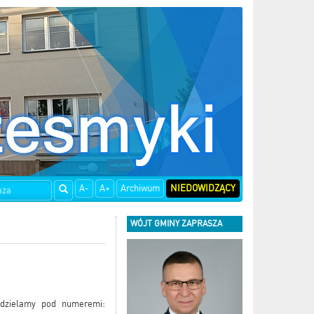
A-
A+
Archiwum
NIEDOWIDZĄCY
WÓJT GMINY ZAPRASZA
 udzielamy pod numeremi: