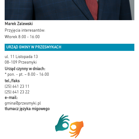
Marek Zalewski
Przyjęcia interesantów:
Wtorek 8:00 - 16:00
URZĄD GMINY W PRZESMYKACH
ul. 11 Listopada 13
08-109 Przesmyki
Urząd czynny w dniach:
* pon. - pt. – 8:00 - 16:00
tel./faks
(25) 641 23 11
(25) 641 23 22
e-mail:
gmina@przesmyki.pl
tłumacz języka migowego