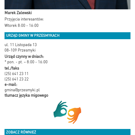
Marek Zalewski
Przyjęcia interesantów:
Wtorek 8:00 - 16:00
URZĄD GMINY W PRZESMYKACH
ul. 11 Listopada 13
08-109 Przesmyki
Urząd czynny w dniach:
* pon. - pt. – 8:00 - 16:00
tel./faks
(25) 641 23 11
(25) 641 23 22
e-mail:
gmina@przesmyki.pl
tłumacz języka migowego
ZOBACZ RÓWNIEŻ