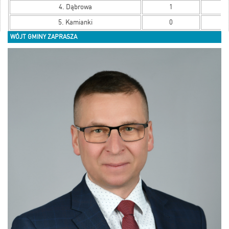
4. Dąbrowa
1
3
5. Kamianki
0
0
WÓJT GMINY ZAPRASZA