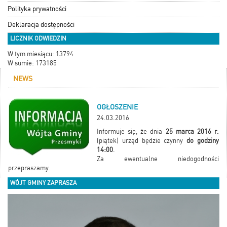
Polityka prywatności
Deklaracja dostępności
LICZNIK ODWIEDZIN
W tym miesiącu: 13794
W sumie: 173185
NEWS
OGŁOSZENIE
24.03.2016
Informuje się, że dnia
25 marca 2016 r.
(piątek) urząd będzie czynny
do godziny
14:00
.
Za ewentualne niedogodności
przepraszamy.
WÓJT GMINY ZAPRASZA