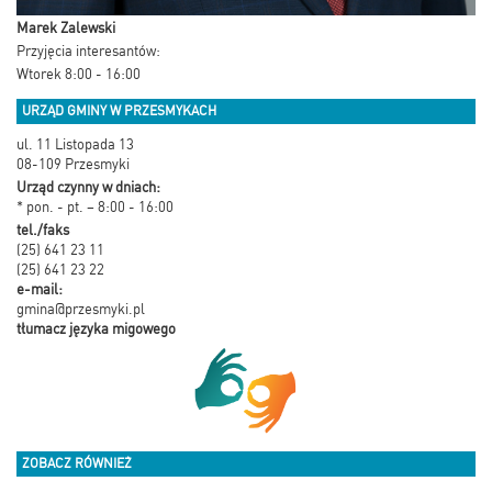
Marek Zalewski
Przyjęcia interesantów:
Wtorek 8:00 - 16:00
URZĄD GMINY W PRZESMYKACH
ul. 11 Listopada 13
08-109 Przesmyki
Urząd czynny w dniach:
* pon. - pt. – 8:00 - 16:00
tel./faks
(25) 641 23 11
(25) 641 23 22
e-mail:
gmina@przesmyki.pl
tłumacz języka migowego
ZOBACZ RÓWNIEŻ