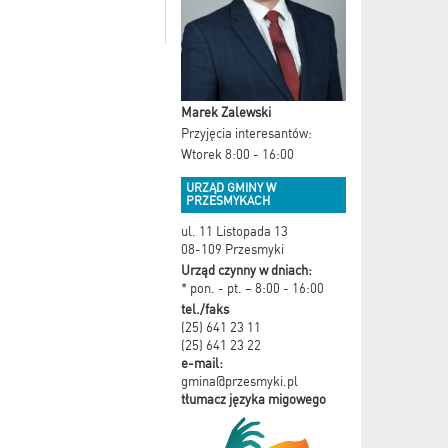
Marek Zalewski
Przyjęcia interesantów:
Wtorek 8:00 - 16:00
URZĄD GMINY W
PRZESMYKACH
ul. 11 Listopada 13
08-109 Przesmyki
Urząd czynny w dniach:
* pon. - pt. – 8:00 - 16:00
tel./faks
(25) 641 23 11
(25) 641 23 22
e-mail:
gmina@przesmyki.pl
tłumacz języka migowego