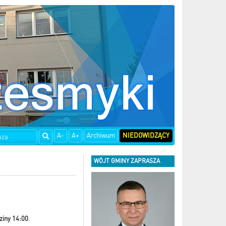
A-
A+
Archiwum
NIEDOWIDZĄCY
WÓJT GMINY ZAPRASZA
ziny 14:00
.