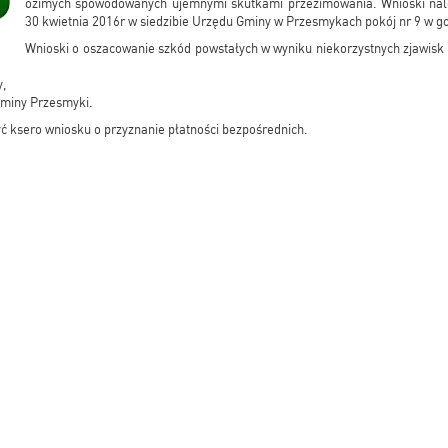
ozimych spowodowanych ujemnymi skutkami przezimowania. Wnioski nale
30 kwietnia 2016r w siedzibie Urzędu Gminy w Przesmykach pokój nr 9 w go
Wnioski o oszacowanie szkód powstałych w wyniku niekorzystnych zjawisk
y,
 Gminy Przesmyki.
ć ksero wniosku o przyznanie płatności bezpośrednich.