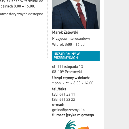
ży składać w terminie do
dzinach 8:00 – 16:00.
 atmosferycznych dostępne
Marek Zalewski
Przyjęcia interesantów:
Wtorek 8:00 - 16:00
URZĄD GMINY W
PRZESMYKACH
ul. 11 Listopada 13
08-109 Przesmyki
Urząd czynny w dniach:
* pon. - pt. – 8:00 - 16:00
tel./faks
(25) 641 23 11
(25) 641 23 22
e-mail:
gmina@przesmyki.pl
tłumacz języka migowego