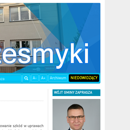
A-
A+
Archiwum
NIEDOWIDZĄCY
WÓJT GMINY ZAPRASZA
acowanie szkód w uprawach