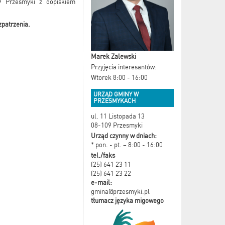
9 Przesmyki z dopiskiem
zpatrzenia.
Marek Zalewski
Przyjęcia interesantów:
Wtorek 8:00 - 16:00
URZĄD GMINY W
PRZESMYKACH
ul. 11 Listopada 13
08-109 Przesmyki
Urząd czynny w dniach:
* pon. - pt. – 8:00 - 16:00
tel./faks
(25) 641 23 11
(25) 641 23 22
e-mail:
gmina@przesmyki.pl
tłumacz języka migowego