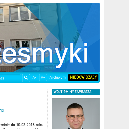
A-
A+
Archiwum
NIEDOWIDZĄCY
WÓJT GMINY ZAPRASZA
KI
erminie
do 10.03.2016 roku