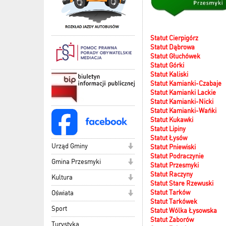
Statut Cierpigórz
Statut Dąbrowa
Statut Głuchówek
Statut Górki
Statut Kaliski
Statut Kamianki-Czabaje
Statut Kamianki Lackie
Statut Kamianki-Nicki
Statut Kamianki-Wańki
Statut Kukawki
Statut Lipiny
Statut Łysów
Urząd Gminy
Statut Pniewiski
Statut Podraczynie
Gmina Przesmyki
Statut Przesmyki
Statut Raczyny
Kultura
Statut Stare Rzewuski
Statut Tarków
Oświata
Statut Tarkówek
Sport
Statut Wólka Łysowska
Statut Zaborów
Turystyka