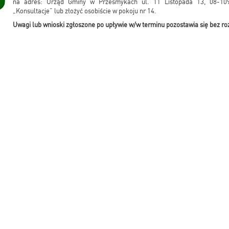
na adres: Urząd Gminy w Przesmykach ul. 11 Listopada 13, 08-10
„Konsultacje” lub złożyć osobiście w pokoju nr 14.
Uwagi lub wnioski zgłoszone po upływie w/w terminu pozostawia się bez ro