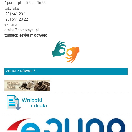
* pon. - pt. – 8:00 - 16:00
tel./faks
(25) 641 23 11
(25) 641 23 22
e-mail:
gmina@przesmyki.pl
tłumacz języka migowego
ZOBACZ RÓWNIEŻ