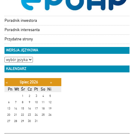
Poradnik inwestora
Poradnik interesanta
Przydatne strony
WERSJA JĘZYKOWA
KALENDARZ
lipiec 2026
«
»
Pn
Wt
Śr
Cz
Pt
So
Ni
1
2
3
4
5
6
7
8
9
10
11
12
13
14
15
16
17
18
19
20
21
22
23
24
25
26
27
28
29
30
31