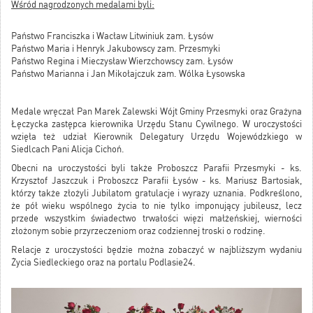
Wśród nagrodzonych medalami byli:
Państwo Franciszka i Wacław Litwiniuk zam. Łysów
Państwo Maria i Henryk Jakubowscy zam. Przesmyki
Państwo Regina i Mieczysław Wierzchowscy zam. Łysów
Państwo Marianna i Jan Mikołajczuk zam. Wólka Łysowska
Medale wręczał Pan Marek Zalewski Wójt Gminy Przesmyki oraz Grażyna
Łęczycka zastępca kierownika Urzędu Stanu Cywilnego. W uroczystości
wzięła też udział Kierownik Delegatury Urzędu Wojewódzkiego w
Siedlcach Pani Alicja Cichoń.
Obecni na uroczystości byli także Proboszcz Parafii Przesmyki - ks.
Krzysztof Jaszczuk i Proboszcz Parafii Łysów - ks. Mariusz Bartosiak,
którzy także złożyli Jubilatom gratulacje i wyrazy uznania. Podkreślono,
że pół wieku wspólnego życia to nie tylko imponujący jubileusz, lecz
przede wszystkim świadectwo trwałości więzi małżeńskiej, wierności
złożonym sobie przyrzeczeniom oraz codziennej troski o rodzinę.
Relacje z uroczystości będzie można zobaczyć w najbliższym wydaniu
Życia Siedleckiego oraz na portalu Podlasie24.