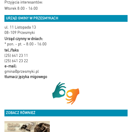
Przyjęcia interesantów:
Wtorek 8:00 - 16:00
URZĄD GMINY W PRZESMYKACH
ul. 11 Listopada 13
08-109 Przesmyki
Urząd czynny w dniach:
* pon. - pt. – 8:00 - 16:00
tel./faks
(25) 641 23 11
(25) 641 23 22
e-mail:
gmina@przesmyki.pl
tłumacz języka migowego
ZOBACZ RÓWNIEŻ