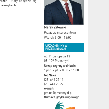
rażeń"
, który odbędzie się
rzesmykach.
Marek Zalewski
Przyjęcia interesantów:
Wtorek 8:00 - 16:00
URZĄD GMINY W
PRZESMYKACH
ul. 11 Listopada 13
08-109 Przesmyki
Urząd czynny w dniach:
* pon. - pt. – 8:00 - 16:00
tel./faks
(25) 641 23 11
(25) 641 23 22
e-mail:
gmina@przesmyki.pl
tłumacz języka migowego