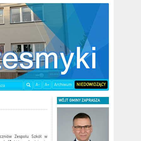
A-
A+
Archiwum
NIEDOWIDZĄCY
WÓJT GMINY ZAPRASZA
uczniów Zespołu Szkół w