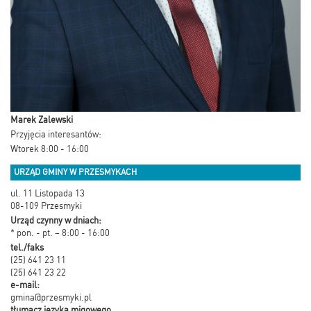
Marek Zalewski
Przyjęcia interesantów:
Wtorek 8:00 - 16:00
URZĄD GMINY W PRZESMYKACH
ul. 11 Listopada 13
08-109 Przesmyki
Urząd czynny w dniach:
* pon. - pt. – 8:00 - 16:00
tel./faks
(25) 641 23 11
(25) 641 23 22
e-mail:
gmina@przesmyki.pl
tłumacz języka migowego